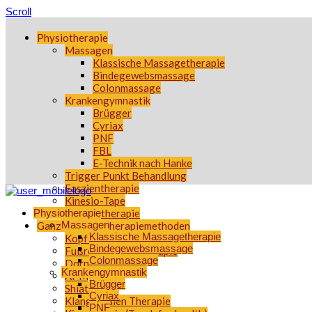
Scroll
Physiotherapie
Massagen
Klassische Massagetherapie
Bindegewebsmassage
Colonmassage
Krankengymnastik
Brügger
Cyriax
PNF
FBL
E-Technik nach Hanke
Trigger Punkt Behandlung
Faszientherapie
Kinesio-Tape
Physiotherapie
Thermotherapie
Massagen
Ganzheitliche Therapiemethoden
Klassische Massagetherapie
Kopf frei
Bindegewebsmassage
Fußreflexzonentherapie
Colonmassage
Dorn Therapie
Krankengymnastik
APM
Brügger
Shiatsu
Cyriax
Klangschalen Therapie
PNF