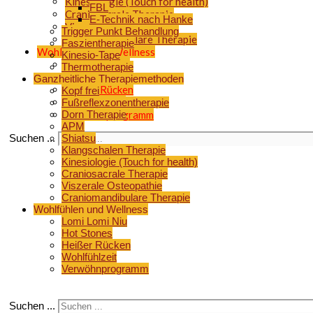
Kinesiologie (Touch for health)
FBL
Craniosacrale Therapie
E-Technik nach Hanke
Viszerale Osteopathie
Trigger Punkt Behandlung
Craniomandibulare Therapie
Faszientherapie
Wohlfühlen und Wellness
Kinesio-Tape
Lomi Lomi Niu
Thermotherapie
Hot Stones
Ganzheitliche Therapiemethoden
Heißer Rücken
Kopf frei
Wohlfühlzeit
Fußreflexzonentherapie
Dorn Therapie
Verwöhnprogramm
APM
Suchen ...
Shiatsu
Klangschalen Therapie
Kinesiologie (Touch for health)
Craniosacrale Therapie
Viszerale Osteopathie
Craniomandibulare Therapie
Wohlfühlen und Wellness
Lomi Lomi Niu
Hot Stones
Heißer Rücken
Wohlfühlzeit
Verwöhnprogramm
Suchen ...