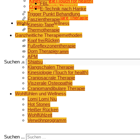
Kinesiologie (Touch for health)
FBL
Craniosacrale Therapie
E-Technik nach Hanke
Viszerale Osteopathie
Trigger Punkt Behandlung
Craniomandibulare Therapie
Faszientherapie
Wohlfühlen und Wellness
Kinesio-Tape
Lomi Lomi Niu
Thermotherapie
Hot Stones
Ganzheitliche Therapiemethoden
Heißer Rücken
Kopf frei
Wohlfühlzeit
Fußreflexzonentherapie
Dorn Therapie
Verwöhnprogramm
APM
Suchen ...
Shiatsu
Klangschalen Therapie
Kinesiologie (Touch for health)
Craniosacrale Therapie
Viszerale Osteopathie
Craniomandibulare Therapie
Wohlfühlen und Wellness
Lomi Lomi Niu
Hot Stones
Heißer Rücken
Wohlfühlzeit
Verwöhnprogramm
Suchen ...