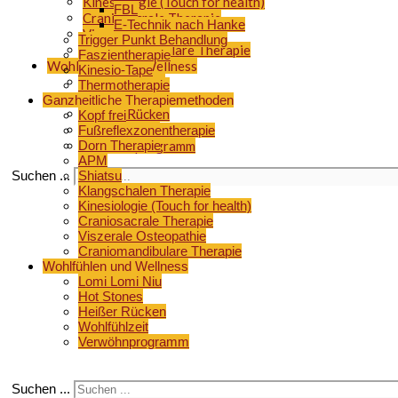
Kinesiologie (Touch for health)
FBL
Craniosacrale Therapie
E-Technik nach Hanke
Viszerale Osteopathie
Trigger Punkt Behandlung
Craniomandibulare Therapie
Faszientherapie
Wohlfühlen und Wellness
Kinesio-Tape
Lomi Lomi Niu
Thermotherapie
Hot Stones
Ganzheitliche Therapiemethoden
Heißer Rücken
Kopf frei
Wohlfühlzeit
Fußreflexzonentherapie
Dorn Therapie
Verwöhnprogramm
APM
Suchen ...
Shiatsu
Klangschalen Therapie
Kinesiologie (Touch for health)
Craniosacrale Therapie
Viszerale Osteopathie
Craniomandibulare Therapie
Wohlfühlen und Wellness
Lomi Lomi Niu
Hot Stones
Heißer Rücken
Wohlfühlzeit
Verwöhnprogramm
Suchen ...