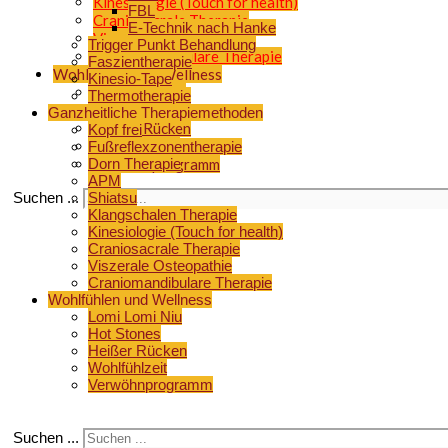
Kinesiologie (Touch for health)
FBL
Craniosacrale Therapie
E-Technik nach Hanke
Viszerale Osteopathie
Trigger Punkt Behandlung
Craniomandibulare Therapie
Faszientherapie
Wohlfühlen und Wellness
Kinesio-Tape
Lomi Lomi Niu
Thermotherapie
Hot Stones
Ganzheitliche Therapiemethoden
Heißer Rücken
Kopf frei
Wohlfühlzeit
Fußreflexzonentherapie
Dorn Therapie
Verwöhnprogramm
APM
Suchen ...
Shiatsu
Klangschalen Therapie
Kinesiologie (Touch for health)
Craniosacrale Therapie
Viszerale Osteopathie
Craniomandibulare Therapie
Wohlfühlen und Wellness
Lomi Lomi Niu
Hot Stones
Heißer Rücken
Wohlfühlzeit
Verwöhnprogramm
Suchen ...